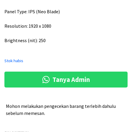
g
g
Panel Type: IPS (Neo Blade)
a
a
a
s
Resolution: 1920 x 1080
s
a
Brightness (nit): 250
l
a
i
t
Stok habis
n
i
y
n
Tanya Admin
a
i
a
a
d
d
Mohon melakukan pengecekan barang terlebih dahulu
a
a
sebelum memesan.
l
l
a
a