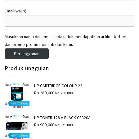
.
.
5
5
Email
(wajib)
,
,
2
0
0
4
4
0
Masukkan nama dan email anda untuk mendapatkan artikel terbaru
,
,
0
0
dan promo-promo menarik dari kami.
0
0
Berlangganan
0
0
.
.
Produk unggulan
HP CARTRIDGE COLOUR 22
H
H
Rp
280,000
Rp
250,000
a
a
r
r
g
g
a
a
a
s
HP TONER 128 A BLACK CE320A
s
a
H
H
Rp
900,000
Rp
875,000
l
a
a
a
i
t
r
r
n
i