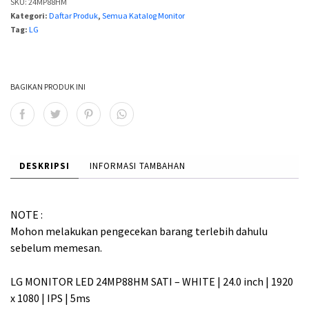
SKU:
24MP88HM
h
h
Kategori:
Daftar Produk
,
Semua Katalog Monitor
Tag:
LG
:
:
R
R
p
p
BAGIKAN PRODUK INI
2
2
,
,
DESKRIPSI
INFORMASI TAMBAHAN
9
7
9
6
9
9
NOTE :
Mohon melakukan pengecekan barang terlebih dahulu
,
,
sebelum memesan.
0
0
0
0
LG MONITOR LED 24MP88HM SATI – WHITE | 24.0 inch | 1920
x 1080 | IPS | 5ms
0
0