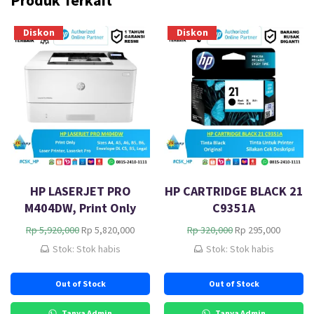
Produk Terkait
Diskon
Diskon
HP LASERJET PRO
HP CARTRIDGE BLACK 21
M404DW, Print Only
C9351A
H
H
H
H
Rp
5,920,000
Rp
5,820,000
Rp
320,000
Rp
295,000
a
a
a
a
Stok: Stok habis
Stok: Stok habis
r
r
r
r
g
g
g
g
Out of Stock
Out of Stock
a
a
a
a
a
s
a
s
s
a
s
a
Tanya Admin
Tanya Admin