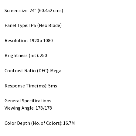
.
.
Screen size: 24″ (60.452 cms)
Panel Type: IPS (Neo Blade)
Resolution: 1920 x 1080
Brightness (nit): 250
Contrast Ratio (DFC): Mega
Response Time(ms): 5ms
General Specifications
Viewing Angle: 178/178
Color Depth (No. of Colors): 16.7M