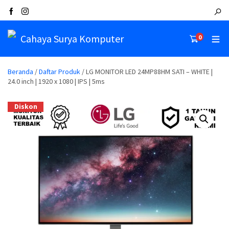
Cahaya Surya Komputer
0
Beranda
/
Daftar Produk
/ LG MONITOR LED 24MP88HM SATI – WHITE |
24.0 inch | 1920 x 1080 | IPS | 5ms
Diskon