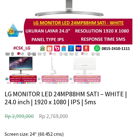
LG MONITOR LED 24MP88HM SATI – WHITE |
24.0 inch | 1920 x 1080 | IPS | 5ms
H
H
Rp
2,999,000
Rp
2,769,000
a
a
r
r
Screen size: 24″ (60.452 cms)