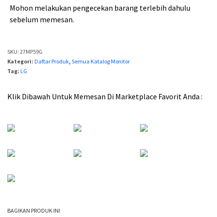
d
d
Mohon melakukan pengecekan barang terlebih dahulu
a
a
sebelum memesan.
l
l
a
a
SKU:
27MP59G
h
h
Kategori:
Daftar Produk
,
Semua Katalog Monitor
Tag:
LG
:
:
R
R
Klik Dibawah Untuk Memesan Di Marketplace Favorit Anda :
p
p
3
2
,
,
5
9
0
1
0
0
BAGIKAN PRODUK INI