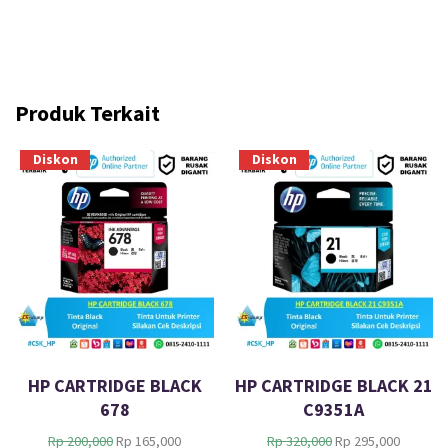
Produk Terkait
Diskon
Diskon
HP CARTRIDGE BLACK
HP CARTRIDGE BLACK 21
678
C9351A
H
H
H
H
Rp
200,000
Rp
165,000
Rp
320,000
Rp
295,000