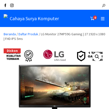
Cahaya Surya Komputer
0
Beranda
/
Daftar Produk
/ LG Monitor 27MP59G Gaming | 27 1920 x 1080
| FHD IPS 5ms
Diskon