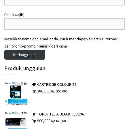
2
2
,
,
4
4
9
3
Email
(wajib)
,
,
9
0
4
2
9
0
0
1
,
,
0
9
0
0
Masukkan nama dan email anda untuk mendapatkan artikel terbaru
,
,
0
0
0
0
dan promo-promo menarik dari kami.
0
0
0
0
Berlangganan
.
.
0
0
.
.
Produk unggulan
HP CARTRIDGE COLOUR 22
H
H
Rp
280,000
Rp
250,000
a
a
r
r
g
g
a
a
a
s
HP TONER 128 A BLACK CE320A
s
a
H
H
Rp
900,000
Rp
875,000
l
a
a
a
i
t