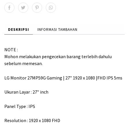
,
,
0
0
0
0
0
0
DESKRIPSI
INFORMASI TAMBAHAN
.
.
NOTE :
Mohon melakukan pengecekan barang terlebih dahulu
sebelum memesan.
LG Monitor 27MP59G Gaming | 27″ 1920 x 1080 |FHD IPS 5ms
Ukuran Layar : 27″ inch
Panel Type : IPS
Resolution : 1920 x 1080 FHD