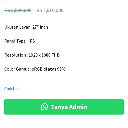
H
H
Rp
3,500,000
Rp
2,910,000
a
a
r
r
Ukuran Layar : 27″ inch
g
g
Panel Type : IPS
a
a
a
s
Resolution : 1920 x 1080 FHD
s
a
Color Gamut : sRGB di atas 99%
l
a
i
t
Stok habis
n
i
y
n
Tanya Admin
a
i
a
a