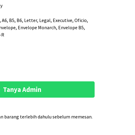
r
py
g
a
 A6, B5, B6, Letter, Legal, Executive, Oficio,
nvelope, Envelope Monarch, Envelope B5,
s
-R
a
a
t
i
n
i
Tanya Admin
a
d
a
 barang terlebih dahulu sebelum memesan.
l