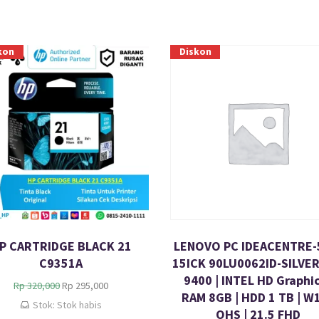
kon
Diskon
P CARTRIDGE BLACK 21
LENOVO PC IDEACENTRE-
C9351A
15ICK 90LU0062ID-SILVER 
9400 | INTEL HD Graphic
H
H
Rp
320,000
Rp
295,000
RAM 8GB | HDD 1 TB | W1
a
a
Stok: Stok habis
OHS | 21.5 FHD
r
r