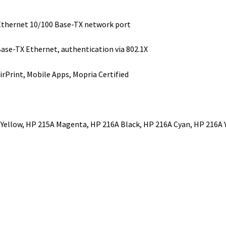
t Ethernet 10/100 Base-TX network port
 Base-TX Ethernet, authentication via 802.1X
AirPrint, Mobile Apps, Mopria Certified
A Yellow, HP 215A Magenta, HP 216A Black, HP 216A Cyan, HP 216A