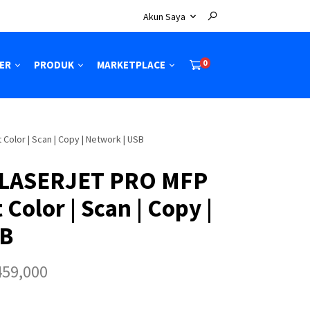
Akun Saya
0
ER
PRODUK
MARKETPLACE
Color | Scan | Copy | Network | USB
 LASERJET PRO MFP
 Color | Scan | Copy |
SB
H
459,000
a