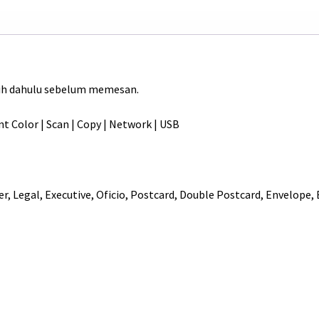
0
.
ih dahulu sebelum memesan.
Color | Scan | Copy | Network | USB
tter, Legal, Executive, Oficio, Postcard, Double Postcard, Envelop