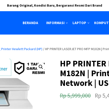
Barang Original, Kondisi Baru, Bergaransi Resmi Dari Brand
BERANDA
INFORMASI
LAPTOP
KOMPUT
 Printer Hewlett Packard (HP)
/ HP PRINTER LASERJET PRO MFP M182N | Print 
HP PRINTER
M182N | Print
Network | U
H
Rp
5,999,000
Rp
5,
a