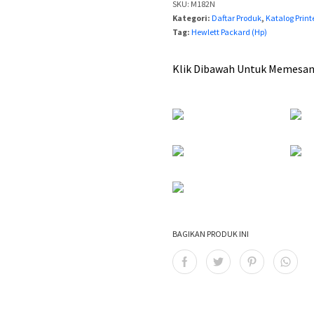
a
SKU:
M182N
Kategori:
Daftar Produk
,
Katalog Print
h
Tag:
Hewlett Packard (Hp)
:
Klik Dibawah Untuk Memesan D
R
p
5
,
9
9
9
BAGIKAN PRODUK INI
,
0
0