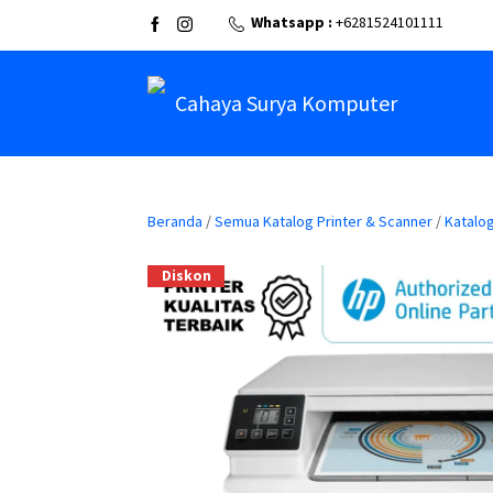
Whatsapp :
+6281524101111
Cahaya Surya Komputer
Beranda
/
Semua Katalog Printer & Scanner
/
Katalog
Diskon