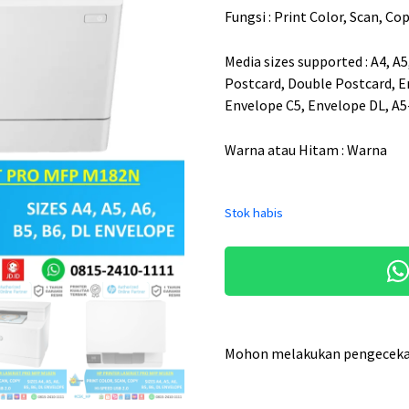
r
Fungsi : Print Color, Scan, Co
g
a
Media sizes supported : A4, A5,
Postcard, Double Postcard, E
a
Envelope C5, Envelope DL, A5
s
l
Warna atau Hitam : Warna
i
n
Stok habis
y
a
a
d
a
Mohon melakukan pengecekan
l