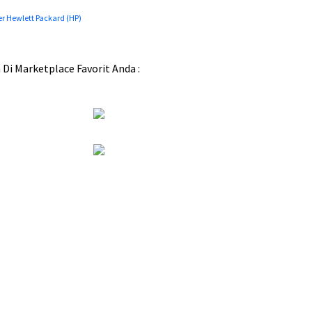
a
er Hewlett Packard (HP)
h
:
i Marketplace Favorit Anda :
R
p
5
,
4
5
9
,
0
0