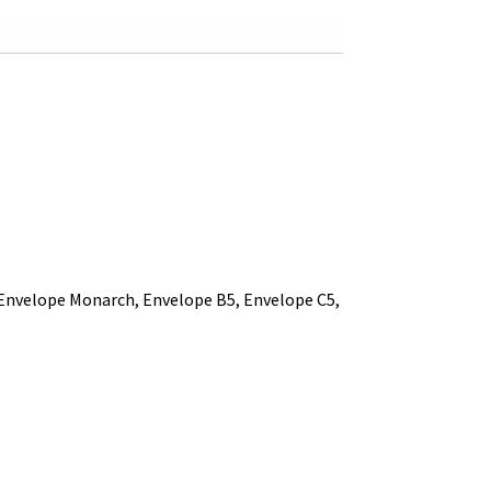
0
.
e, Envelope Monarch, Envelope B5, Envelope C5,