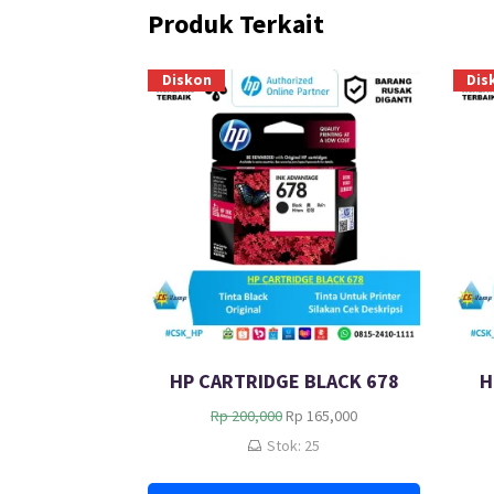
Produk Terkait
Diskon
Dis
HP CARTRIDGE BLACK 678
H
H
H
Rp
200,000
Rp
165,000
a
a
Stok: 25
r
r
g
g