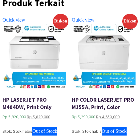
Produk Terkait
Quick view
Quick view
Diskon
Diskon
HP LASERJET PRO
HP COLOR LASERJET PRO
M404DW, Print Only
M155A, Print, Color
Harga
Harga
Harga
Harga
Rp
5,920,000
Rp
5,820,000
Rp
5,299,000
Rp
4,650,000
aslinya
saat
aslinya
saat
adalah:
ini
adalah:
ini
Stok: Stok habis
Out of Stock
Stok: Stok habis
Out of Stock
Rp 5,920,000.
adalah:
Rp 5,299,000.
adalah: