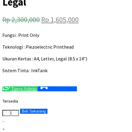
Legal
Harga
Harga
Rp
2,300,000
Rp
1,605,000
aslinya
saat
Fungsi : Print Only
adalah:
ini
Rp 2,300,000.
adalah:
Teknologi : Piezoelectric Printhead
Rp 1,605,000.
Ukuran Kertas : A4, Letter, Legal (8.5 x 14″)
Sistem Tinta : InkTank
Tanya Admin
Beli Sekarang
Tersedia
Beli Sekarang
Jumlah
-
+