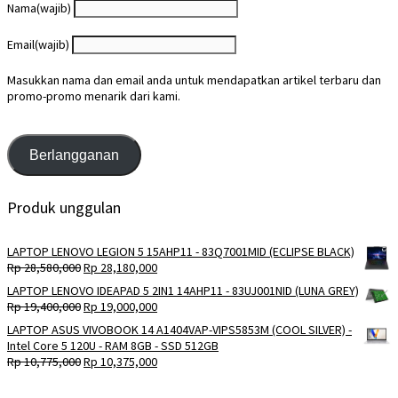
Nama
(wajib)
Email
(wajib)
Masukkan nama dan email anda untuk mendapatkan artikel terbaru dan
promo-promo menarik dari kami.
Berlangganan
Produk unggulan
LAPTOP LENOVO LEGION 5 15AHP11 - 83Q7001MID (ECLIPSE BLACK)
Harga
Harga
Rp
28,580,000
Rp
28,180,000
aslinya
saat
LAPTOP LENOVO IDEAPAD 5 2IN1 14AHP11 - 83UJ001NID (LUNA GREY)
adalah:
ini
Harga
Harga
Rp
19,400,000
Rp
19,000,000
Rp 28,580,000.
adalah:
aslinya
saat
LAPTOP ASUS VIVOBOOK 14 A1404VAP-VIPS5853M (COOL SILVER) -
Rp 28,180,000.
adalah:
ini
Intel Core 5 120U - RAM 8GB - SSD 512GB
Rp 19,400,000.
adalah:
Harga
Harga
Rp
10,775,000
Rp
10,375,000
Rp 19,000,000.
aslinya
saat
adalah:
ini