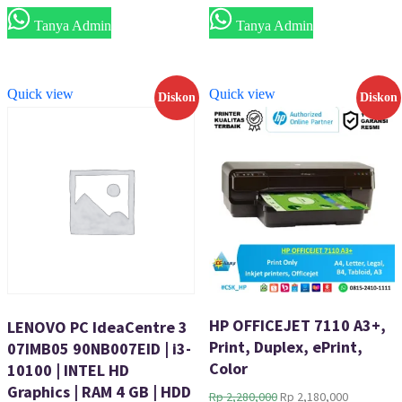
Rp 5,820,000.
Rp 4,650,0
Tanya Admin
Tanya Admin
Quick view
Quick view
Diskon
Diskon
HP OFFICEJET 7110 A3+,
LENOVO PC IdeaCentre 3
Print, Duplex, ePrint,
07IMB05 90NB007EID | i3-
Color
10100 | INTEL HD
Graphics | RAM 4 GB | HDD
Harga
Harga
Rp
2,280,000
Rp
2,180,000