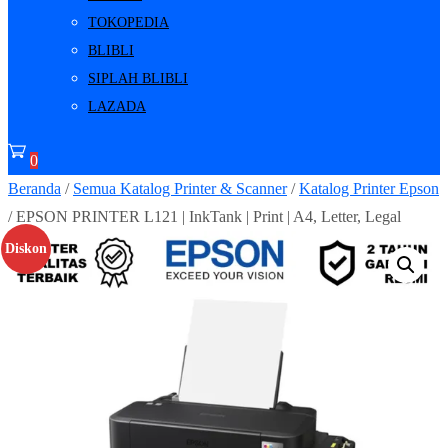
TOKOPEDIA
BLIBLI
SIPLAH BLIBLI
LAZADA
0
Beranda
/
Semua Katalog Printer & Scanner
/
Katalog Printer Epson
/ EPSON PRINTER L121 | InkTank | Print | A4, Letter, Legal
Diskon