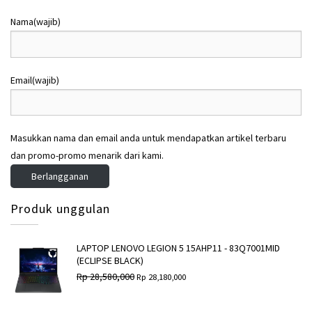
h
h
:
:
Nama
(wajib)
R
R
p
p
2
2
Email
(wajib)
,
,
9
4
9
0
9
0
Masukkan nama dan email anda untuk mendapatkan artikel terbaru
,
,
dan promo-promo menarik dari kami.
0
0
0
0
Berlangganan
0
0
.
.
Produk unggulan
LAPTOP LENOVO LEGION 5 15AHP11 - 83Q7001MID
(ECLIPSE BLACK)
H
H
Rp
28,580,000
Rp
28,180,000
a
a
r
r
g
g