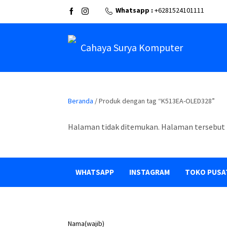
Whatsapp :
+6281524101111
Cahaya Surya Komputer
Beranda
/ Produk dengan tag “K513EA-OLED328”
Halaman tidak ditemukan. Halaman tersebut 
WHATSAPP
INSTAGRAM
TOKO PUSA
Nama
(wajib)