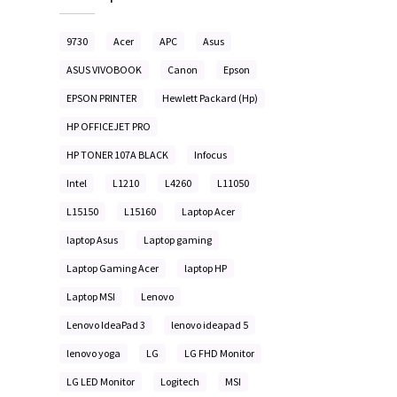
9730
Acer
APC
Asus
ASUS VIVOBOOK
Canon
Epson
EPSON PRINTER
Hewlett Packard (Hp)
HP OFFICEJET PRO
HP TONER 107A BLACK
Infocus
Intel
L1210
L4260
L11050
L15150
L15160
Laptop Acer
laptop Asus
Laptop gaming
Laptop Gaming Acer
laptop HP
Laptop MSI
Lenovo
Lenovo IdeaPad 3
lenovo ideapad 5
lenovo yoga
LG
LG FHD Monitor
LG LED Monitor
Logitech
MSI