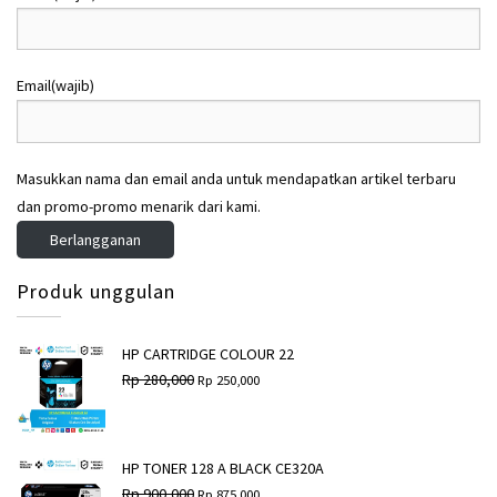
Email
(wajib)
Masukkan nama dan email anda untuk mendapatkan artikel terbaru
dan promo-promo menarik dari kami.
Berlangganan
Produk unggulan
HP CARTRIDGE COLOUR 22
H
H
Rp
280,000
Rp
250,000
a
a
r
r
g
g
a
a
a
s
HP TONER 128 A BLACK CE320A
s
a
H
H
Rp
900,000
Rp
875,000