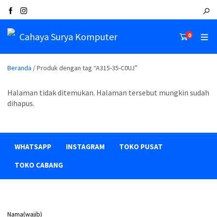
Cahaya Surya Komputer
0
Beranda
/ Produk dengan tag “A315-35-C0UJ”
Halaman tidak ditemukan. Halaman tersebut mungkin sudah
dihapus.
WHATSAPP
INSTAGRAM
TOKO PUSAT
TOKO CABANG
Nama
(wajib)