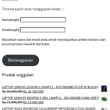
Terima kasih atas tanggapan Anda. ✨
Nama
(wajib)
Email
(wajib)
Masukkan nama dan email anda untuk mendapatkan artikel terbaru dan
promo-promo menarik dari kami.
Berlangganan
Produk unggulan
LAPTOP LENOVO LEGION 5 15AHP11 - 83Q7001MID (ECLIPSE BLACK)
Harga
Harga
Rp
28,580,000
Rp
28,180,000
aslinya
saat
LAPTOP LENOVO IDEAPAD 5 2IN1 14AHP11 - 83UJ001NID (LUNA GREY)
adalah:
ini
Harga
Harga
Rp
19,400,000
Rp
19,000,000
Rp 28,580,000.
adalah:
aslinya
saat
LAPTOP ASUS VIVOBOOK 14 A1404VAP-VIPS5853M (COOL SILVER) -
Rp 28,180,000.