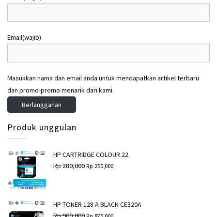
Email
(wajib)
Masukkan nama dan email anda untuk mendapatkan artikel terbaru
dan promo-promo menarik dari kami.
Berlangganan
Produk unggulan
HP CARTRIDGE COLOUR 22
H
H
Rp
280,000
Rp
250,000
a
a
r
r
g
g
a
a
a
s
HP TONER 128 A BLACK CE320A
s
a
H
H
Rp
900,000
Rp
875,000