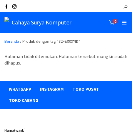
Cahaya Surya Komputer
0
Beranda
/ Produk dengan tag “82FE00XYID”
Halaman tidak ditemukan. Halaman tersebut mungkin sudah
dihapus.
WHATSAPP
INSTAGRAM
TOKO PUSAT
TOKO CABANG
Nama
(wajib)