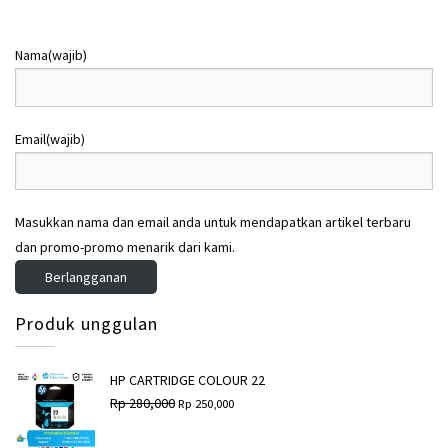
a
a
h
h
:
:
Nama
(wajib)
R
R
p
p
5
4
Email
(wajib)
,
,
2
7
9
0
9
0
Masukkan nama dan email anda untuk mendapatkan artikel terbaru
,
,
dan promo-promo menarik dari kami.
0
0
0
0
Berlangganan
0
0
.
.
Produk unggulan
HP CARTRIDGE COLOUR 22
H
H
Rp
280,000
Rp
250,000
a
a
r
r