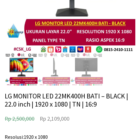
LG MONITOR LED 22MK400H BATI – BLACK |
22.0 inch | 1920 x 1080 | TN | 16:9
H
H
Rp
2,500,000
Rp
2,109,000
a
a
r
r
Resolusi:1920 x 1080