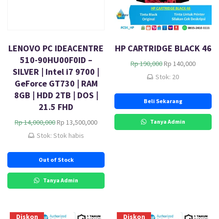
LENOVO PC IDEACENTRE
HP CARTRIDGE BLACK 46
510-90HU00F0ID –
H
H
Rp
190,000
Rp
140,000
SILVER | Intel i7 9700 |
a
a
Stok: 20
GeForce GT730 | RAM
r
r
g
g
8GB | HDD 2TB | DOS |
Beli Sekarang
a
a
21.5 FHD
a
s
H
H
s
a
Rp
14,000,000
Rp
13,500,000
Tanya Admin
a
a
l
a
Stok: Stok habis
r
r
i
t
g
g
n
i
Out of Stock
a
a
y
n
a
s
a
i
s
a
a
a
Tanya Admin
l
a
d
d
i
t
a
a
n
i
l
l
Diskon
Diskon