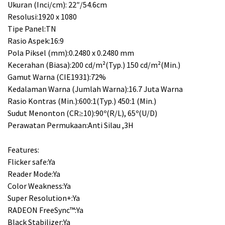
Ukuran (Inci/cm): 22″/54.6cm
.
.
Resolusi:1920 x 1080
Tipe Panel:TN
Rasio Aspek:16:9
Pola Piksel (mm):0.2480 x 0.2480 mm
Kecerahan (Biasa):200 cd/m²(Typ.) 150 cd/m²(Min.)
Gamut Warna (CIE1931):72%
Kedalaman Warna (Jumlah Warna):16.7 Juta Warna
Rasio Kontras (Min.):600:1(Typ.) 450:1 (Min.)
Sudut Menonton (CR≥10):90º(R/L), 65º(U/D)
Perawatan Permukaan:Anti Silau ,3H
Features:
Flicker safe:Ya
Reader Mode:Ya
Color Weakness:Ya
Super Resolution+:Ya
RADEON FreeSync™:Ya
Black Stabilizer:Ya