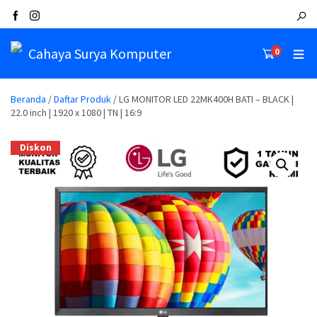
Cahaya Surya Komputer
0
Beranda
/
Daftar Produk
/ LG MONITOR LED 22MK400H BATI – BLACK |
22.0 inch | 1920 x 1080 | TN | 16:9
Diskon