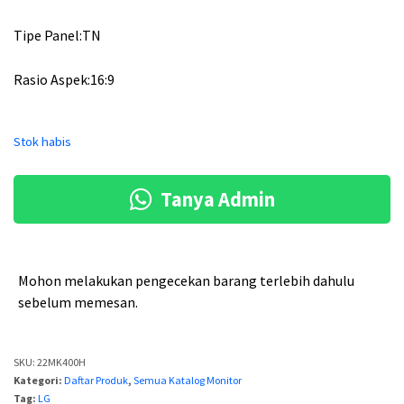
g
g
Tipe Panel:TN
a
a
a
s
Rasio Aspek:16:9
s
a
l
a
Stok habis
i
t
n
i
Tanya Admin
y
n
a
i
a
a
Mohon melakukan pengecekan barang terlebih dahulu
sebelum memesan.
d
d
a
a
l
l
SKU:
22MK400H
Kategori:
Daftar Produk
,
Semua Katalog Monitor
a
a
Tag:
LG