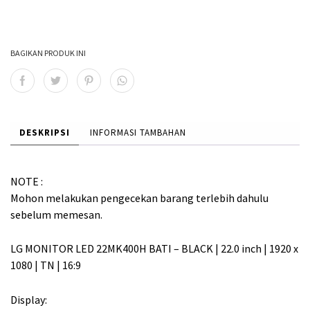
h
h
:
:
BAGIKAN PRODUK INI
R
R
p
p
2
2
DESKRIPSI
INFORMASI TAMBAHAN
,
,
5
1
NOTE :
0
0
Mohon melakukan pengecekan barang terlebih dahulu
0
9
sebelum memesan.
,
,
LG MONITOR LED 22MK400H BATI – BLACK | 22.0 inch | 1920 x
0
0
1080 | TN | 16:9
0
0
Display:
0
0