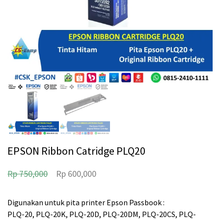
EPSON Ribbon Catridge PLQ20
H
H
Rp
750,000
Rp
600,000
a
a
r
r
Digunakan untuk pita printer Epson Passbook :
PLQ-20, PLQ-20K, PLQ-20D, PLQ-20DM, PLQ-20CS, PLQ-
g
g