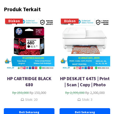
Produk Terkait
Diskon
Diskon
HP CARTRIDGE BLACK
HP DESKJET 6475 | Print
680
| Scan | Copy | Photo
H
H
H
H
Rp
250,000
Rp
150,000
Rp
2,999,000
Rp
2,300,000
a
a
a
a
Stok: 20
Stok: 3
r
r
r
r
g
g
g
g
Beli Sekarang
Beli Sekarang
a
a
a
a