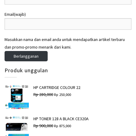
0
0
8
8
,
,
Email
(wajib)
,
,
0
0
9
6
0
0
9
7
0
0
9
9
.
.
Masukkan nama dan email anda untuk mendapatkan artikel terbaru
,
,
0
0
dan promo-promo menarik dari kami.
0
0
Berlangganan
0
0
.
.
Produk unggulan
HP CARTRIDGE COLOUR 22
H
H
Rp
280,000
Rp
250,000
a
a
r
r
g
g
a
a
a
s
HP TONER 128 A BLACK CE320A
s
a
H
H
Rp
900,000
Rp
875,000
l
a
a
a
i
t
r
r