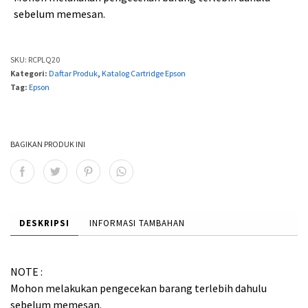
sebelum memesan.
:
:
R
R
SKU:
RCPLQ20
p
p
Kategori:
Daftar Produk
,
Katalog Cartridge Epson
Tag:
Epson
7
6
5
0
BAGIKAN PRODUK INI
0
0
,
,
0
0
0
0
DESKRIPSI
INFORMASI TAMBAHAN
0
0
.
.
NOTE :
Mohon melakukan pengecekan barang terlebih dahulu
sebelum memesan.