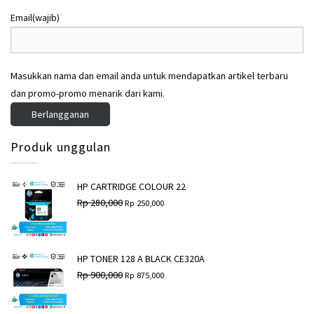
,
,
3
3
2
1
Email
(wajib)
,
,
8
8
5
0
0
0
0
5
,
,
0
0
0
0
Masukkan nama dan email anda untuk mendapatkan artikel terbaru
,
,
0
0
0
0
dan promo-promo menarik dari kami.
0
0
0
0
Berlangganan
.
.
0
0
.
.
Produk unggulan
HP CARTRIDGE COLOUR 22
H
H
Rp
280,000
Rp
250,000
a
a
r
r
g
g
a
a
a
s
HP TONER 128 A BLACK CE320A
s
a
H
H
Rp
900,000
Rp
875,000
l
a
a
a
i
t
r
r
n
i
g
g
y
n