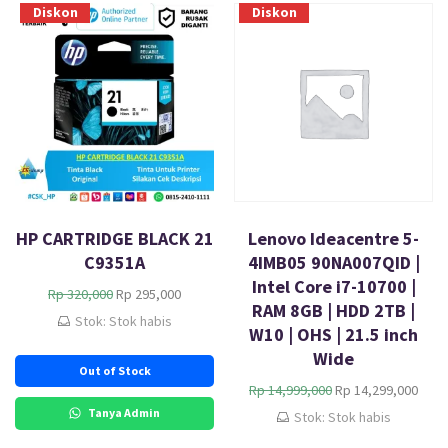
Diskon
Diskon
HP CARTRIDGE BLACK 21
Lenovo Ideacentre 5-
C9351A
4IMB05 90NA007QID |
Intel Core i7-10700 |
H
H
Rp
320,000
Rp
295,000
RAM 8GB | HDD 2TB |
a
a
Stok: Stok habis
W10 | OHS | 21.5 inch
r
r
g
g
Wide
Out of Stock
a
a
H
H
Rp
14,999,000
Rp
14,299,000
a
s
a
a
s
a
Tanya Admin
Stok: Stok habis
r
r
l
a