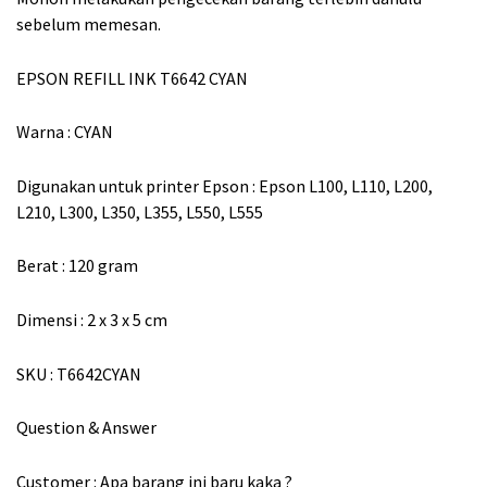
sebelum memesan.
EPSON REFILL INK T6642 CYAN
Warna : CYAN
Digunakan untuk printer Epson : Epson L100, L110, L200,
L210, L300, L350, L355, L550, L555
Berat : 120 gram
Dimensi : 2 x 3 x 5 cm
SKU : T6642CYAN
Question & Answer
Customer : Apa barang ini baru kaka ?