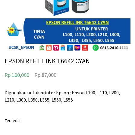
EPSON REFILL INK T6642 CYAN
H
H
Rp
100,000
Rp
87,000
a
a
r
r
Digunakan untuk printer Epson : Epson L100, L110, L200,
L210, L300, L350, L355, L550, L555
g
g
a
a
a
s
Tersedia
s
a
Jumlah