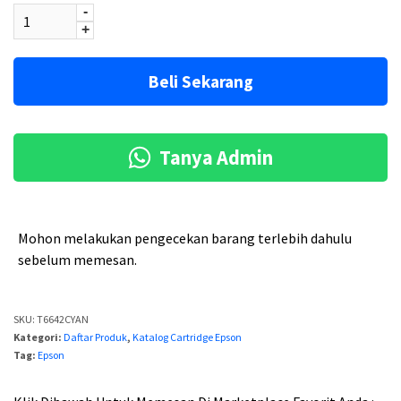
-
l
a
+
i
t
n
i
Beli Sekarang
y
n
a
i
Tanya Admin
a
a
d
d
a
a
Mohon melakukan pengecekan barang terlebih dahulu
l
l
sebelum memesan.
a
a
h
h
SKU:
T6642CYAN
:
:
Kategori:
Daftar Produk
,
Katalog Cartridge Epson
Tag:
Epson
R
R
p
p