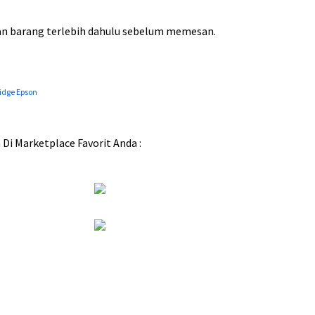
a
h
 barang terlebih dahulu sebelum memesan.
:
R
p
idge Epson
8
i Marketplace Favorit Anda :
7
,
0
0
0
.