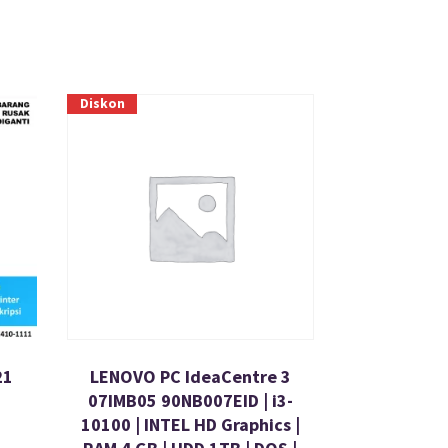
Diskon
21
LENOVO PC IdeaCentre 3
07IMB05 90NB007EID | i3-
10100 | INTEL HD Graphics |