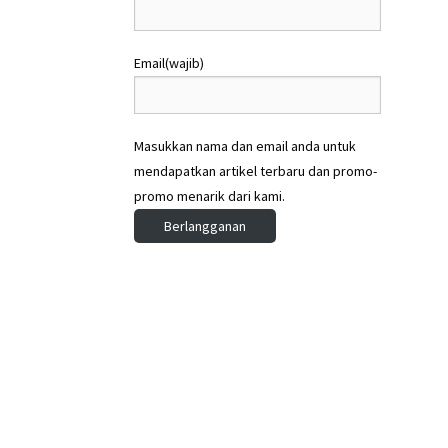
9
8
2
2
0
0
Email
(wajib)
,
,
0
0
0
0
0
0
Masukkan nama dan email anda untuk
.
.
mendapatkan artikel terbaru dan promo-
promo menarik dari kami.
Berlangganan