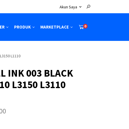
Akun Saya
0
ER
PRODUK
MARKETPLACE
 L3150 L1110
L INK 003 BLACK
10 L3150 L3110
H
00
a