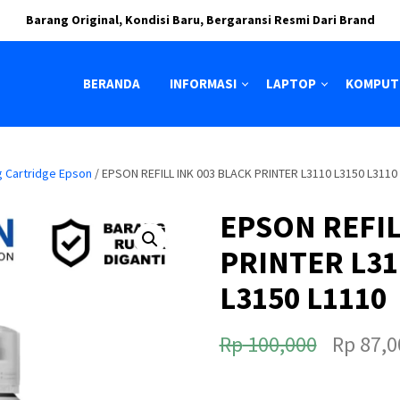
Barang Original, Kondisi Baru, Bergaransi Resmi Dari Brand
BERANDA
INFORMASI
LAPTOP
KOMPUT
g Cartridge Epson
/ EPSON REFILL INK 003 BLACK PRINTER L3110 L3150 L3110
EPSON REFIL
PRINTER L31
L3150 L1110
H
Rp
100,000
Rp
87,0
a