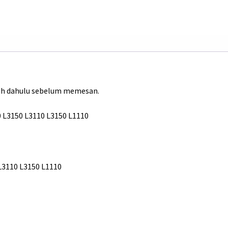
ih dahulu sebelum memesan.
L3150 L3110 L3150 L1110
 L3110 L3150 L1110