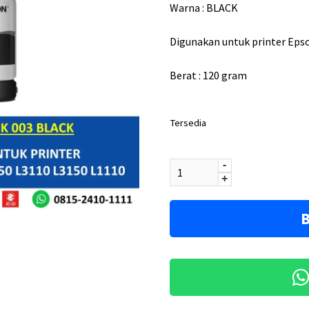
r
Warna : BLACK
g
a
Digunakan untuk printer Epso
a
Berat : 120 gram
s
l
Tersedia
i
Jumlah
n
-
y
+
a
B
a
d
a
l