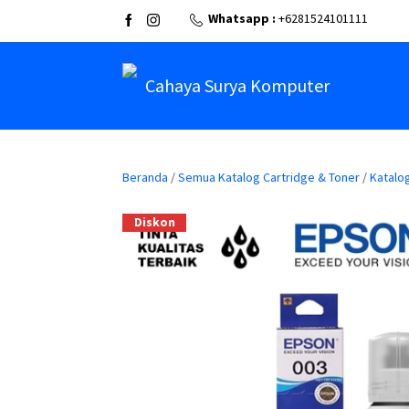
Whatsapp :
+6281524101111
Cahaya Surya Komputer
Beranda
/
Semua Katalog Cartridge & Toner
/
Katalo
Diskon