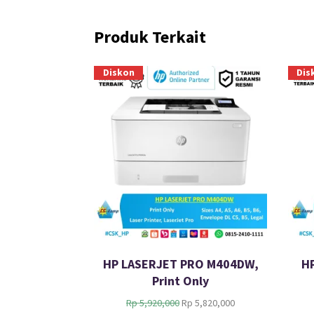
Produk Terkait
Diskon
Dis
HP LASERJET PRO M404DW,
H
Print Only
H
H
Rp
5,920,000
Rp
5,820,000