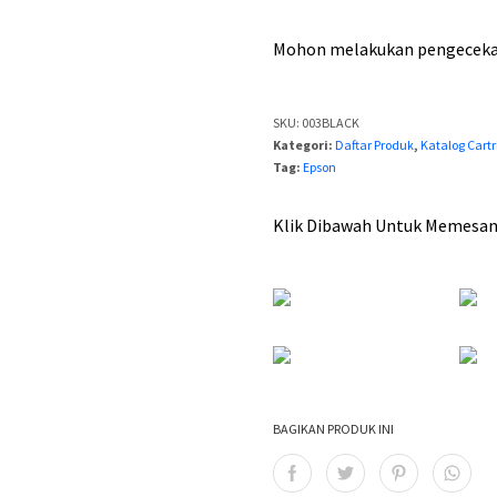
a
h
Mohon melakukan pengecekan
:
R
SKU:
003BLACK
p
Kategori:
Daftar Produk
,
Katalog Cartr
Tag:
Epson
1
Klik Dibawah Untuk Memesan D
0
0
,
0
0
0
BAGIKAN PRODUK INI
.