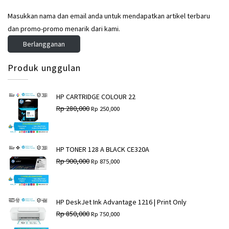
0
0
9
0
0
0
Masukkan nama dan email anda untuk mendapatkan artikel terbaru
,
,
.
.
0
0
dan promo-promo menarik dari kami.
0
0
Berlangganan
0
0
.
.
Produk unggulan
HP CARTRIDGE COLOUR 22
H
H
Rp
280,000
Rp
250,000
a
a
r
r
g
g
a
a
a
s
HP TONER 128 A BLACK CE320A
s
a
H
H
Rp
900,000
Rp
875,000
l
a
a
a
i
t
r
r
n
i
g
g
y
n
a
a
a
i
a
s
HP DeskJet Ink Advantage 1216 | Print Only
a
a
s
a
H
H
Rp
850,000
d
d
Rp
750,000
l
a
a
a
a
a
i
t
r
r