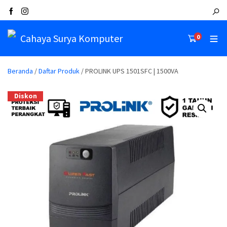
Cahaya Surya Komputer
0
Beranda
/
Daftar Produk
/ PROLINK UPS 1501SFC | 1500VA
Diskon