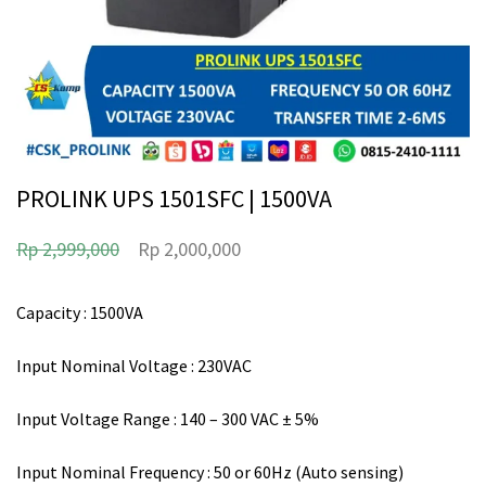
PROLINK UPS 1501SFC | 1500VA
H
H
Rp
2,999,000
Rp
2,000,000
a
a
r
r
Capacity : 1500VA
g
g
Input Nominal Voltage : 230VAC
a
a
a
s
Input Voltage Range : 140 – 300 VAC ± 5%
s
a
Input Nominal Frequency : 50 or 60Hz (Auto sensing)