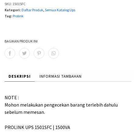
SKU:
1501SFC
2
2
Kategori:
Daftar Produk
,
Semua Katalog Ups
Tag:
Prolink
,
,
9
0
9
0
BAGIKAN PRODUK INI
9
0
,
,
0
0
DESKRIPSI
INFORMASI TAMBAHAN
0
0
0
0
.
.
NOTE :
Mohon melakukan pengecekan barang terlebih dahulu
sebelum memesan.
PROLINK UPS 1501SFC | 1500VA