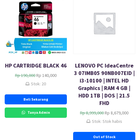
HP CARTRIDGE BLACK 46
LENOVO PC IdeaCentre
3 07IMB05 90NB007EID |
H
H
Rp
190,000
Rp
140,000
i3-10100 | INTEL HD
a
a
Stok: 20
Graphics | RAM 4 GB |
r
r
g
g
HDD 1TB | DOS | 21.5
Beli Sekarang
a
a
FHD
a
s
s
a
H
H
Tanya Admin
Rp
8,999,000
Rp
8,679,000
l
a
a
a
Stok: Stok habis
i
t
r
r
n
i
g
g
Out of Stock
y
n
a
a