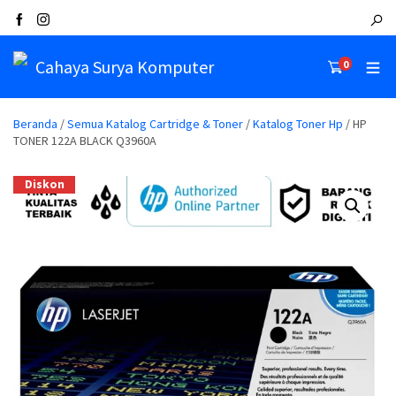
Cahaya Surya Komputer
0
Beranda
/
Semua Katalog Cartridge & Toner
/
Katalog Toner Hp
/ HP
TONER 122A BLACK Q3960A
Diskon