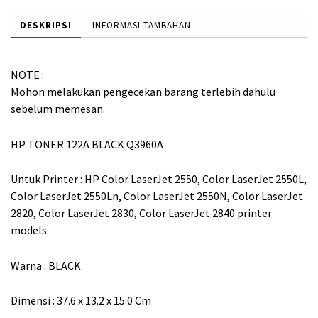
DESKRIPSI
INFORMASI TAMBAHAN
1
9
,
2
NOTE :
1
5
Mohon melakukan pengecekan barang terlebih dahulu
0
,
sebelum memesan.
0
0
HP TONER 122A BLACK Q3960A
,
0
0
0
Untuk Printer : HP Color LaserJet 2550, Color LaserJet 2550L,
0
.
Color LaserJet 2550Ln, Color LaserJet 2550N, Color LaserJet
2820, Color LaserJet 2830, Color LaserJet 2840 printer
0
models.
.
Warna : BLACK
Dimensi : 37.6 x 13.2 x 15.0 Cm