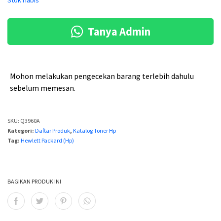
Stok habis
l
a
i
t
Tanya Admin
n
i
y
n
a
i
Mohon melakukan pengecekan barang terlebih dahulu
a
a
sebelum memesan.
d
d
a
a
SKU:
Q3960A
Kategori:
Daftar Produk
,
Katalog Toner Hp
l
l
Tag:
Hewlett Packard (Hp)
a
a
h
h
:
:
BAGIKAN PRODUK INI
R
R
p
p