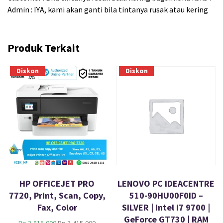
Admin : IYA, kami akan ganti bila tintanya rusak atau kering
Produk Terkait
Diskon
Diskon
HP OFFICEJET PRO
LENOVO PC IDEACENTRE
7720, Print, Scan, Copy,
510-90HU00F0ID –
Fax, Color
SILVER | Intel i7 9700 |
GeForce GT730 | RAM
H
H
Rp
3,815,000
Rp
3,415,000