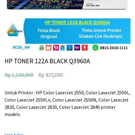
HP TONER 122A BLACK Q3960A
H
H
Rp
1,100,000
Rp
925,000
a
a
r
r
Untuk Printer : HP Color LaserJet 2550, Color LaserJet 2550L,
Color LaserJet 2550Ln, Color LaserJet 2550N, Color LaserJet
g
g
2820, Color LaserJet 2830, Color LaserJet 2840 printer
a
a
models.
a
s
s
a