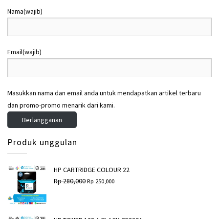
:
:
:
:
Nama
(wajib)
R
R
R
R
p
p
p
p
3
2
5
5
Email
(wajib)
2
9
,
,
0
5
9
8
,
,
2
2
0
0
0
0
Masukkan nama dan email anda untuk mendapatkan artikel terbaru
0
0
,
,
0
0
0
0
dan promo-promo menarik dari kami.
.
.
0
0
Berlangganan
0
0
.
.
Produk unggulan
HP CARTRIDGE COLOUR 22
H
H
Rp
280,000
Rp
250,000
a
a
r
r
g
g
a
a